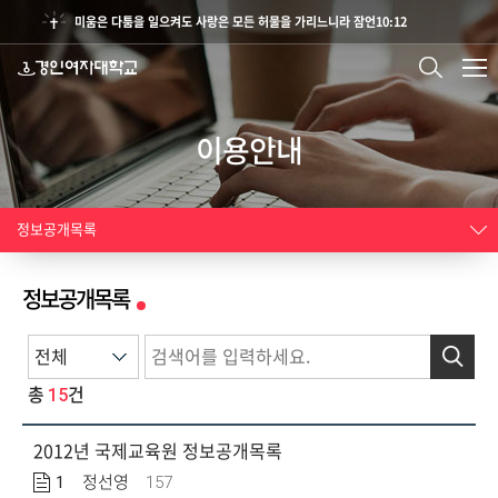
미움은 다툼을 일으켜도 사랑은 모든 허물을 가리느니라 잠언10:12
이용안내
정보공개목록
정보공개목록
검색
15
총
건
2012년 국제교육원 정보공개목록
1
157
정선영