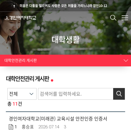
미움은 다툼을 일으켜도 사랑은 모든 허물을 가리느니라 잠언10:12
대학생활
대학안전관리 게시판
대학안전관리 게시판
검색
11
총
건
경인여자대학교(미래관) 교육시설 안전인증 인증서
1
2026.07.14
3
홍승표