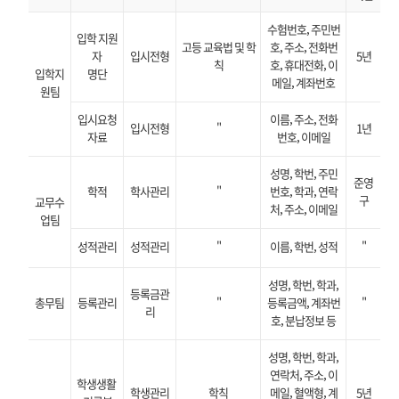
수험번호, 주민번
입학 지원
고등 교육법 및 학
호, 주소, 전화번
자
입시전형
5년
칙
호, 휴대전화, 이
입학지
명단
메일, 계좌번호
원팀
입시요청
이름, 주소, 전화
입시전형
"
1년
자료
번호, 이메일
성명, 학번, 주민
준영
학적
학사관리
"
번호, 학과, 연락
구
교무수
처, 주소, 이메일
업팀
성적관리
성적관리
"
이름, 학번, 성적
"
성명, 학번, 학과,
등록금관
총무팀
등록관리
"
등록금액, 계좌번
"
리
호, 분납정보 등
성명, 학번, 학과,
연락처, 주소, 이
학생생활
학생관리
학칙
메일, 혈액형, 계
5년