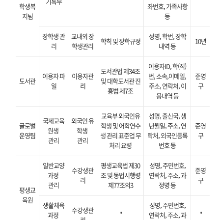
기록부
학생복
좌번호, 가족사항
지팀
등
장학생 관
교내외 장
성명, 학번, 장학
학칙 및 장학규정
10년
리
학생관리
내역 등
이용자ID, 학(직)
도서관법 제34조
이용자 파
이용자관
번, 소속,이메일,
준영
도서관
및 대학도서관 진
일
리
주소, 연락처, 이
구
흥법 제7조
용내역 등
교육부 외국인유
성명, 출신국, 생
국제교육
외국인 유
글로벌
학생 및 어학연수
년월일, 주소, 연
준영
원생
학생
운영팀
생 관리 표준업 무
락처, 외국인등록
구
관리
관리
처리 요령
번호 등
일반교양
평생교육법 제30
성명, 주민번호,
수강생관
준영
과정
조 및 동법시행령
연락처, 주소, 과
리
구
관리
제77조의3
정명 등
평생교
육원
생활체육
성명, 주민번호,
수강생관
과정
"
연락처, 주소, 과
"