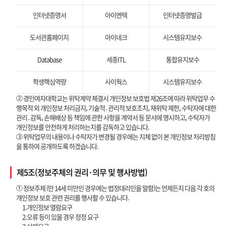
인터넷증명서
아이엔텍
인터넷증명발급
도서관홈페이지
아이네크
시스템유지보수
Database
세종ITL
통합유지보수
학생핵심역량
사이웍스
시스템유지보수
② 경인여자대학교는 위탁계약 체결시 개인정보 보호법 제26조에 따라 위탁업무 수
행목적 외 개인정보 처리금지, 기술적․관리적 보호조치, 재위탁 제한, 수탁자에 대한
관리․감독, 손해배상 등 책임에 관한 사항을 계약서 등 문서에 명시하고, 수탁자가
개인정보를 안전하게 처리하는지를 감독하고 있습니다.
③ 위탁업무의 내용이나 수탁자가 변경될 경우에는 지체 없이 본 개인정보 처리방침
을 통하여 공개하도록 하겠습니다.
제5조(정보주체의 권리·의무 및 행사방법)
① 정보주체 (만 14세 미만인 경우에는 법정대리인을 말함)는 언제든지 다음 각 호의
개인정보 보호 관련 권리를 행사할 수 있습니다.
1.개인정보 열람요구
2.오류 등이 있을 경우 정정 요구