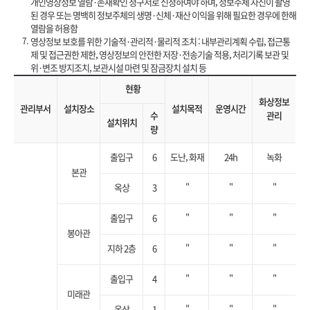
개인영상정보 열람·존재확인 청구서로 신청하여야 하며, 정보주체 자신이 촬영
된 경우 또는 명백히 정보주체의 생명·신체·재산 이익을 위해 필요한 경우에 한해
열람을 허용함
7.
영상정보 보호를 위한 기술적·관리적·물리적 조치 : 내부관리계획 수립, 접근통
제 및 접근권한 제한, 영상정보의 안전한 저장·전송기술 적용, 처리기록 보관 및
위·변조 방지조치, 보관시설 마련 및 잠금장치 설치 등
현황
화상정보
관리부서
설치장소
설치목적
운영시간
수
관리
설치위치
량
출입구
6
도난, 화재
24h
녹화
본관
옥상
3
"
"
"
출입구
6
"
"
"
봉아관
지하 2층
6
"
"
"
출입구
4
"
"
"
미래관
옥상
1
"
"
"