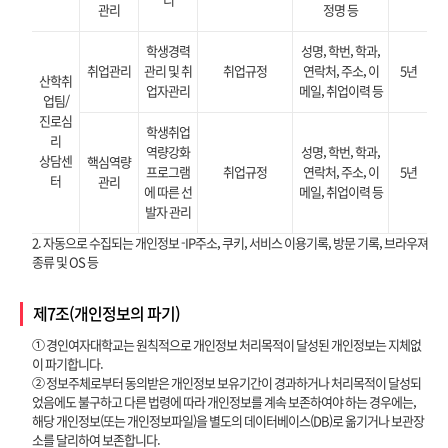
리
관리
정명 등
학생경력
성명, 학번, 학과,
취업관리
관리 및 취
취업규정
연락처, 주소, 이
5년
산학취
업자관리
메일, 취업이력 등
업팀/
진로심
학생취업
리
역량강화
성명, 학번, 학과,
상담센
핵심역량
프로그램
취업규정
연락처, 주소, 이
5년
터
관리
에 따른 선
메일, 취업이력 등
발자 관리
2. 자동으로 수집되는 개인정보 -IP주소, 쿠키, 서비스 이용기록, 방문 기록, 브라우져
종류 및 OS 등
제7조(개인정보의 파기)
① 경인여자대학교는 원칙적으로 개인정보 처리목적이 달성된 개인정보는 지체없
이 파기합니다.
② 정보주체로부터 동의받은 개인정보 보유기간이 경과하거나 처리목적이 달성되
었음에도 불구하고 다른 법령에 따라 개인정보를 계속 보존하여야 하는 경우에는,
해당 개인정보(또는 개인정보파일)을 별도의 데이터베이스(DB)로 옮기거나 보관장
소를 달리하여 보존합니다.