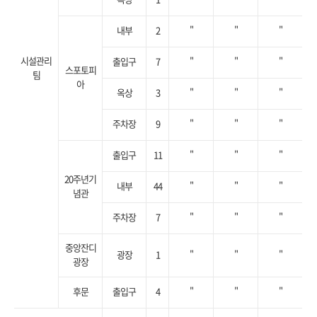
내부
2
"
"
"
시설관리
출입구
7
"
"
"
스포토피
팀
아
옥상
3
"
"
"
주차장
9
"
"
"
출입구
11
"
"
"
20주년기
내부
44
"
"
"
념관
주차장
7
"
"
"
중앙잔디
광장
1
"
"
"
광장
후문
출입구
4
"
"
"