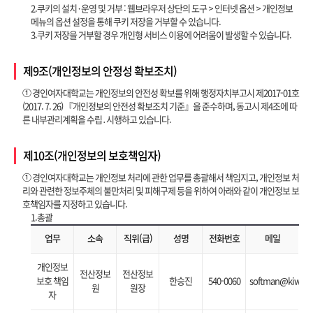
2.쿠키의 설치·운영 및 거부 : 웹브라우저 상단의 도구 > 인터넷 옵션 > 개인정보
메뉴의 옵션 설정을 통해 쿠키 저장을 거부할 수 있습니다.
3.쿠키 저장을 거부할 경우 개인형 서비스 이용에 어려움이 발생할 수 있습니다.
제9조(개인정보의 안정성 확보조치)
① 경인여자대학교는 개인정보의 안전성 확보를 위해 행정자치부고시 제2017-01호
(2017. 7. 26) 『개인정보의 안전성 확보조치 기준』을 준수하며, 동고시 제4조에 따
른 내부관리계획을 수립․시행하고 있습니다.
제10조(개인정보의 보호책임자)
① 경인여자대학교는 개인정보 처리에 관한 업무를 총괄해서 책임지고, 개인정보 처
리와 관련한 정보주체의 불만처리 및 피해구제 등을 위하여 아래와 같이 개인정보 보
호책임자를 지정하고 있습니다.
1.총괄
업무
소속
직위(급)
성명
전화번호
메일
개인정보
전산정보
전산정보
보호 책임
한승진
540-0060
softman@kiwu.ac
원
원장
자