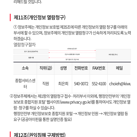
리해드릴 것입니다.
제11조(개인정보 열람청구)
① 정보주체는 개인정보 보호법 제35조에 따른 개인정보의 열람 청구를 아래의
부서에 할 수 있으며, 정보주체의 개인정보 열람청구가 신속하게 처리되도록 노력
하겠습니다.
열람청구절차
소속
직위(급)
성명
전화번호
FAX번호
메일
종합서비스센
직원
최은희
540-0072
552-4100
choieh@kiwu.ac.
터
②
정보주체께서는 제1항의 열람청구 접수·처리부서 이외에, 행정안전부의 ‘개인정
보보호 종합지원 포털’ 웹사이트(www.privacy.go.kr)를 통하여서도 개인정보 열
람·청구를 하실 수 있습니다.
행정안전부 개인정보보호 종합지원 포털 → 개인정보 민원 → 개인정보 열람 등
요구 (공공아이핀을 통한 실명인증 필요)
제12조(권익침해 구제방법)