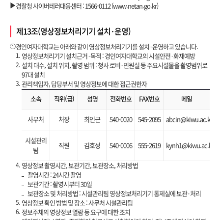
▶
경찰청 사이버테러대응센터 : 1566-0112 (www.netan.go.kr)
제13조(영상정보처리기기 설치·운영)
①
경인여자대학교는 아래와 같이 영상정보처리기기를 설치·운영하고 있습니다.
1.
영상정보처리기기 설치근거·목적 : 경인여자대학교의 시설안전·화재예방
2.
설치 대수, 설치 위치, 촬영 범위 : 청사 로비·민원실 등 주요시설물을 촬영범위로
97대 설치
3.
관리책임자, 담당부서 및 영상정보에 대한 접근권한자
소속
직위(급)
성명
전화번호
FAX번호
메일
사무처
처장
최인근
540-0020
545-2095
abcin@kiwu.ac.kr
시설관리
직원
김호성
540-0006
555-2619
kynh1@kiwu.ac.kr
팀
4.
영상정보 촬영시간, 보관기간, 보관장소, 처리방법
촬영시간 : 24시간 촬영
보관기간 : 촬영시부터 30일
보관장소 및 처리방법 : 시설관리팀 영상정보처리기기 통제실에 보관·처리
5.
영상정보 확인 방법 및 장소 : 사무처 시설관리팀
6.
정보주체의 영상정보 열람 등 요구에 대한 조치