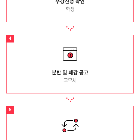
수강신청 확인
학생
4
분반 및 폐강 공고
교무처
5